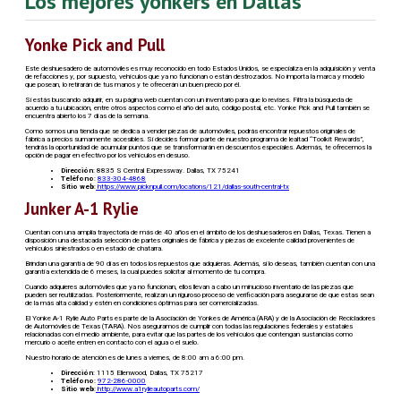
Los mejores yonkers en Dallas
Yonke Pick and Pull
Este deshuesadero de automóviles es muy reconocido en todo Estados Unidos, se especializa en la adquisición y venta
de refacciones y, por supuesto, vehículos que ya no funcionan o están destrozados. No importa la marca y modelo
que posean, lo retirarán de tus manos y te ofrecerán un buen precio por él.
Si estás buscando adquirir, en su página web cuentan con un inventario para que lo revises. Filtra la búsqueda de
acuerdo a tu ubicación, entre otros aspectos como el año del auto, código postal, etc. Yonke Pick and Pull también se
encuentra abierto los 7 días de la semana.
Como somos una tienda que se dedica a vender piezas de automóviles, podrás encontrar repuestos originales de
fábrica a precios sumamente accesibles. Si decides formar parte de nuestro programa de lealtad “Toolkit Rewards”,
tendrás la oportunidad de acumular puntos que se transformarán en descuentos especiales. Además, te ofrecemos la
opción de pagar en efectivo por los vehículos en desuso.
Dirección
: 8835 S Central Expressway. Dallas, TX 75241
Teléfono
:
833-304-4868
Sitio web
:
https://www.picknpull.com/locations/121/dallas-south-central-tx
Junker A-1 Rylie
Cuentan con una amplia trayectoria de más de 40 años en el ámbito de los deshuesaderos en Dallas, Texas. Tienen a
disposición una destacada selección de partes originales de fábrica y piezas de excelente calidad provenientes de
vehículos siniestrados o en estado de chatarra.
Brindan una garantía de 90 días en todos los repuestos que adquieras. Además, si lo deseas, también cuentan con una
garantía extendida de 6 meses, la cual puedes solicitar al momento de tu compra.
Cuando adquieres automóviles que ya no funcionan, ellos llevan a cabo un minucioso inventario de las piezas que
pueden ser reutilizadas. Posteriormente, realizan un riguroso proceso de verificación para asegurarse de que estas sean
de la más alta calidad y estén en condiciones óptimas para ser comercializadas.
El Yonke A-1 Rylie Auto Parts es parte de la Asociación de Yonkes de América (ARA) y de la Asociación de Recicladores
de Automóviles de Texas (TARA). Nos aseguramos de cumplir con todas las regulaciones federales y estatales
relacionadas con el medio ambiente, para evitar que las partes de los vehículos que contengan sustancias como
mercurio o aceite entren en contacto con el agua o el suelo.
Nuestro horario de atención es de lunes a viernes, de 8:00 am a 6:00 pm.
Dirección
: 1115 Ellenwood, Dallas, TX 75217
Teléfono
:
972-286-0000
Sitio web
:
http://www.a1rylieautoparts.com/