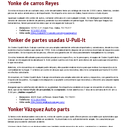
Yonke de carros Reyes
Si estás en busca de un cacharro viejo, este desarmadero tiene un catálogo de más de 2.000 carros. Además, venden
piezas de autos americanos y de importación. No importa si no vives en Dallas, hacen envíos a todo el país.
Igual que cualquier otro yonke de autos, compran vehículos en casi cualquier estado. Se distinguen por brindar un
servicio de atención al cliente de primera, poniendo tus necesidades en primer lugar. No hace falta que traigas tus
herramientas, tienen personal mecánico que se encargará de todo por ti.
Dirección
: 10701 C.F. Hawn Fwy. Dallas, TX 75217
Teléfono
:
972-557-4700
Sitio web:
https://osborn972.wixsite.com/reyesautoparts2
Yonker de partes usadas U-Pull-It
En Yonke U pull it Auto Salvaje cuentan con una amplia variedad de vehículos importados y americanos, desde los más
recientes hasta modelos que datan de 1990. Este establecimiento dispone de un extenso inventario de repuestos para
automóviles. En la mayoría de las piezas, ofrecen una garantía de 30 días para brindarte tranquilidad en tu compra.
Si estás teniendo dificultades para encontrar una pieza en específico, no te preocupes, el equipo de Yonke U pull it Auto
Salvaje se encargará de localizarla por ti. Este yonker cuenta con más de 8 acres llenos de autos para que encuentres
lo que necesitas.
Además, si te encuentras en cualquier parte del país, ellos pueden realizar envíos para que recibas tus repuestos en la
comodidad de tu hogar. Y si tienes un coche en desuso que ya no necesitas, ellos te lo comprarán por hasta $10,000
en efectivo al instante.
En resumen, en Yonke U pull it Auto Salvaje encontrarás una amplia selección de autos y repuestos, con garantía en la
mayoría de las partes. Su equipo está dispuesto a ayudarte a encontrar lo que necesitas y ofrecerte una solución rápida
y conveniente.
Aseguran que la satisfacción del cliente es su prioridad. No importa la condición en la que se encuentre el vehículo, es
decir, que
si no tiene título de propiedad, lo comprarán
. Están abiertos los 7 días de la semana de 8:30 am a
5:30 pm.
¡Hablan español!
Dirección
: 4009 East Jefferson. Grand Prairie, TX 75051
Teléfono
:
972-263-9966
Sitio web
:
http://www.upullitautosalvage.com/
Yonker Vázquez Auto parts
Si tienes este deshuesadero cerca de mí, estás de suerte ya que suele ofrecer precios accesibles por automóviles que
ya no funcionan o que hayan sufrido un accidente. Su inventario es lo suficientemente amplio. Se caracterizan por
brindar una excelente atención al cliente.
Vázquez Auto Parts es un deshuesadero que también vende repuestos de autos, camionetas y camiones. Aquí