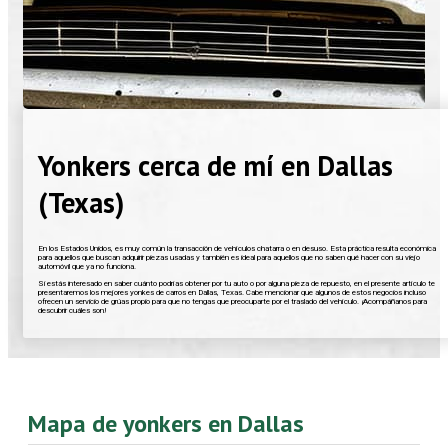
Yonkers cerca de mí en Dallas
(Texas)
En los Estados Unidos, es muy común la transacción de vehículos chatarra o en desuso. Esta práctica resulta económica
para aquellos que buscan adquirir piezas usadas y también es ideal para aquellos que no saben qué hacer con su viejo
automóvil que ya no funciona.
Si estás interesado en saber cuánto podrías obtener por tu auto o por alguna pieza de repuesto, en el presente artículo te
presentaremos los mejores yonkes de carros en Dallas, Texas. Cabe mencionar que algunos de estos negocios incluso
ofrecen un servicio de grúas propio para que no tengas que preocuparte por el traslado del vehículo. ¡Acompáñanos para
descubrir cuáles son!
Mapa de yonkers en Dallas