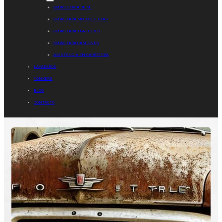
GRÚAS CERCA DE MÍ
GRÚAS PARA MOTOCICLETAS
GRÚAS PARA TRACTORES
GRÚAS PARA CAMIONES
ASISTENCIA EN CARRETERA
LAVADEROS
YONKERS
BLOG
CONTACTO