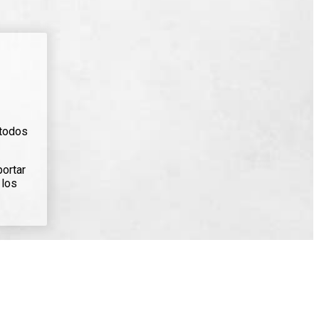
 todos
portar
 los